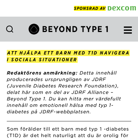
SPONSRAD AV
Beyond
Type
1
ATT HJÄLPA ETT BARN MED T1D NAVIGERA
Swedish
I SOCIALA SITUATIONER
Redaktörens anmärkning:
Detta innehåll
producerades ursprungligen av JDRF
(Juvenile Diabetes Research Foundation),
delat här som en del av JDRF Alliance –
Beyond Type 1. Du kan hitta mer värdefullt
innehåll om emotionell hälsa med typ 1-
diabetes på JDRF-webbplatsen.
Som förälder till ett barn med typ 1 -diabetes
(T1D) är det helt naturligt att du är orolig för