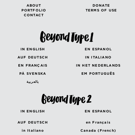
ABOUT
DONATE
PORTFOLIO
TERMS OF USE
CONTACT
IN ENGLISH
EN ESPANOL
AUF DEUTSCH
IN ITALIANO
EN FRANÇAIS
IN HET NEDERLANDS
PÅ SVENSKA
EM PORTUGUÊS
بالعربية
IN ENGLISH
EN ESPANOL
AUF DEUTSCH
en Français
in Italiano
Canada (French)