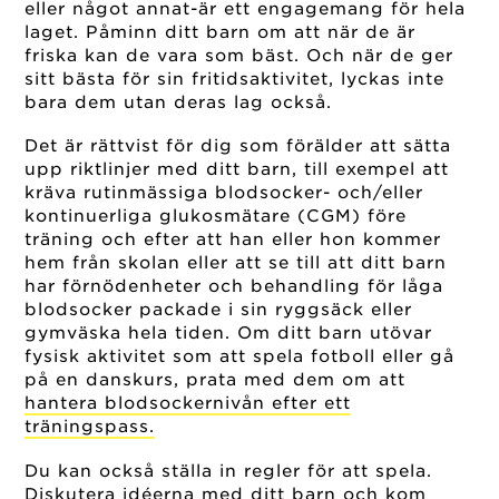
eller något annat-är ett engagemang för hela
laget. Påminn ditt barn om att när de är
friska kan de vara som bäst. Och när de ger
sitt bästa för sin fritidsaktivitet, lyckas inte
bara dem utan deras lag också.
Det är rättvist för dig som förälder att sätta
upp riktlinjer med ditt barn, till exempel att
kräva rutinmässiga blodsocker- och/eller
kontinuerliga glukosmätare (CGM) före
träning och efter att han eller hon kommer
hem från skolan eller att se till att ditt barn
har förnödenheter och behandling för låga
blodsocker packade i sin ryggsäck eller
gymväska hela tiden. Om ditt barn utövar
fysisk aktivitet som att spela fotboll eller gå
på en danskurs, prata med dem om att
hantera blodsockernivån efter ett
träningspass.
Du kan också ställa in regler för att spela.
Diskutera idéerna med ditt barn och kom