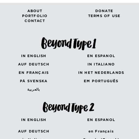
ABOUT
DONATE
PORTFOLIO
TERMS OF USE
CONTACT
IN ENGLISH
EN ESPANOL
AUF DEUTSCH
IN ITALIANO
EN FRANÇAIS
IN HET NEDERLANDS
PÅ SVENSKA
EM PORTUGUÊS
بالعربية
IN ENGLISH
EN ESPANOL
AUF DEUTSCH
en Français