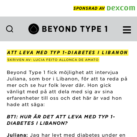
SPONSRAD AV
Beyond
Type
1
ATT LEVA MED TYP 1-DIABETES I LIBANON
Swedish
SKRIVEN AV: LUCIA FEITO ALLONCA DE AMATO
Beyond Type 1 fick möjlighet att intervjua
Juliana, som bor i Libanon, för att ta reda på
mer och se hur folk lever där. Hon gick
vänligt med på att dela med sig av sina
erfarenheter till oss och det här är vad hon
hade att säga:
BT1: HUR ÄR DET ATT LEVA MED TYP 1-
DIABETES I LIBANON?
Juliana:
Jag har levt med diabetes under en