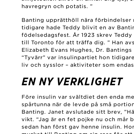
havregryn och potatis. ”
Banting upprätthöll nära förbindelser
tidigare hade Teddy blivit en av Banti
födelsedagsfest. År 1923 skrev Teddy ti
till Toronto för att träffa dig. ” Han a
Elizabeth Evans Hughes, Dr. Bantings 
“Tyvärr” var insulinpartiet hon tidigar
liv och sysslor – aktiviteter som endas
EN NY VERKLIGHET
Före insulin var svältdiet den enda me
spårtunna när de levde på små portione
Banting. Janet avslutade sitt brev, ”Hä
vikt. “Jag är en fet pojke nu och mår b
sedan han först gav henne insulin. Hon