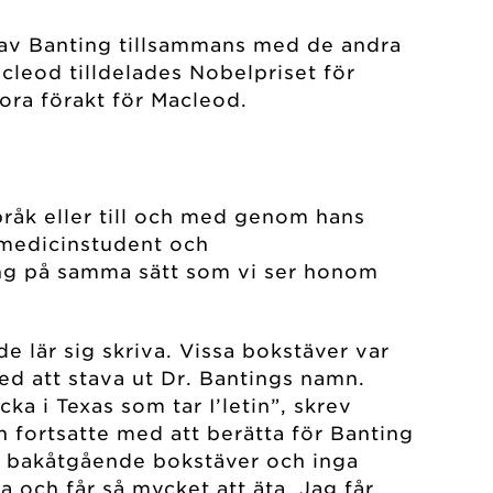
d av Banting tillsammans med de andra
acleod tilldelades Nobelpriset för
ora förakt för Macleod.
bråk eller till och med genom hans
 medicinstudent och
ting på samma sätt som vi ser honom
 lär sig skriva. Vissa bokstäver var
ed att stava ut Dr. Bantings namn.
ka i Texas som tar I’letin”, skrev
 fortsatte med att berätta för Banting
ågra bakåtgående bokstäver och inga
a och får så mycket att äta. Jag får