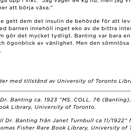
t gå upp i vikt. “Jag väger 84 kg nu, men jag 
er att börja växa.”
e gett dem det insulin de behövde för att lev
med barnen innehöll inget eko av de bittra in
m gör det mycket tydligt. Banting var bara e
ch ögonblick av vänlighet. Men den sömnlösa
.
der med tillstånd av University of Toronto Libr
 Dr. Banting ca. 1923 ”MS. COLL. 76 (Banting),
ok Library, University of Toronto.
till Dr. Banting från Janet Turnbull ca 11/1922
Thomas Fisher Rare Book Library, University of 