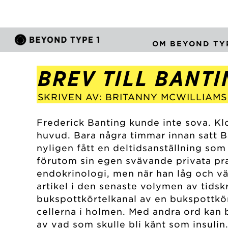
OM BEYOND TYP
BREV TILL BANTI
SKRIVEN AV: BRITANNY MCWILLIAMS
Frederick Banting kunde inte sova. K
huvud. Bara några timmar innan satt 
nyligen fått en deltidsanställning so
förutom sin egen svävande privata pra
endokrinologi, men när han låg och vä
artikel i den senaste volymen av tidsk
bukspottkörtelkanal av en bukspottkört
cellerna i holmen. Med andra ord kan b
av vad som skulle bli känt som insulin