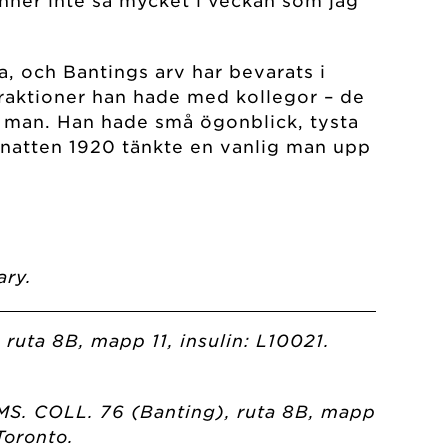
vinner inte så mycket i veckan som jag
a, och Bantings arv har bevarats i
teraktioner han hade med kollegor – de
n man. Han hade små ögonblick, tysta
 natten 1920 tänkte en vanlig man upp
ary.
 ruta 8B, mapp 11, insulin: L10021.
” MS. COLL. 76 (Banting), ruta 8B, mapp
Toronto.