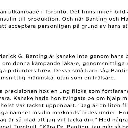
r han utkämpade i Toronto. Det finns ingen bil
insulin till produktion. Och när Banting och M
tt acceptera personligen på grund av hans st
ederick G. Banting är kanske inte genom hans 
ta om denna kämpande läkare, genomsnittliga
diga patienters brev. Dessa små barn såg Ban
omsnittlig människa, utan som en frälsare.
 precisionen hos en ung flicka som fortfarande
 vara. Kanske hade hon tvingats be om hjälp m
lst var tacket uppenbart. “Jag är en liten flic
liga namnet insulin marknadsfördes under. Hon
 jag är så glad att jag vill tacka dig.” Med n
anet Turnbull, ”Kära Dr. Banting, jag mår så br