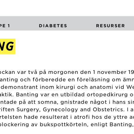
E 1
DIABETES
RESURSER
NG
lockan var två på morgonen den 1 november 1
Banting och förberedde en föreläsning om äm
m demonstrant inom kirurgi och anatomi vid We
ktik. Banting var en utbildad ortopedkirurg 
ntade på att somna, gnistrade något i hans s
riften Surgery, Gynecology and Obstetrics. I a
elsten hade resulterat i atrofi hos de yttre a
lockering av bukspottkörteln, enligt Banting,
.