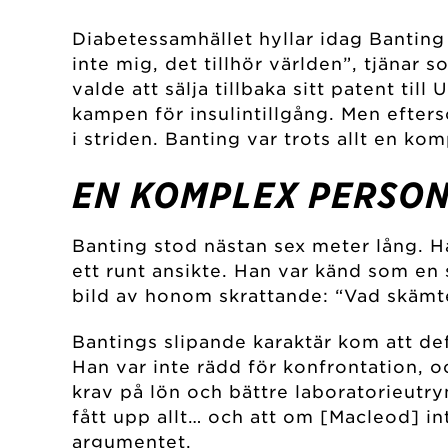
Diabetessamhället hyllar idag Banting s
inte mig, det tillhör världen”, tjänar
valde att sälja tillbaka sitt patent til
kampen för insulintillgång. Men efters
i striden. Banting var trots allt en ko
EN KOMPLEX PERSO
Banting stod nästan sex meter lång. H
ett runt ansikte. Han var känd som en 
bild av honom skrattande: “Vad skämte
Bantings slipande karaktär kom att def
Han var inte rädd för konfrontation, 
krav på lön och bättre laboratorieutr
fått upp allt… och att om [Macleod] in
argumentet.