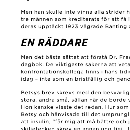
Men han skulle inte vinna alla stride
tre männen som krediterats för att få 
deras upptäckt 1923 vägrade Banting a
EN RÄDDARE
Men det bästa sättet att förstå Dr. Fr
dagbok. De viktigaste sakerna att ve
konfrontationskollega finns i hans ti
idag – inte som en bristfällig och gen
Betsys brev skrevs med den besvärliga
stora, andra små, sällan när de borde
Hon kanske visste det redan. Hur som he
Betsy och hänvisade till det ursprung
att insulin, “får mig att må bättre och
skiljetecken skrev en annan ung tjej, J