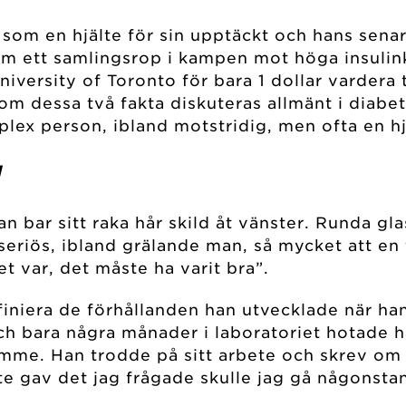
om en hjälte för sin upptäckt och hans senare f
 som ett samlingsrop i kampen mot höga insuli
l University of Toronto för bara 1 dollar varder
om dessa två fakta diskuteras allmänt i diabe
mplex person, ibland motstridig, men ofta en hj
N
an bar sitt raka hår skild åt vänster. Runda g
seriös, ibland grälande man, så mycket att en
t var, det måste ha varit bra”.
iniera de förhållanden han utvecklade när han 
och bara några månader i laboratoriet hotade
ymme. Han trodde på sitt arbete och skrev om
te gav det jag frågade skulle jag gå någonsta