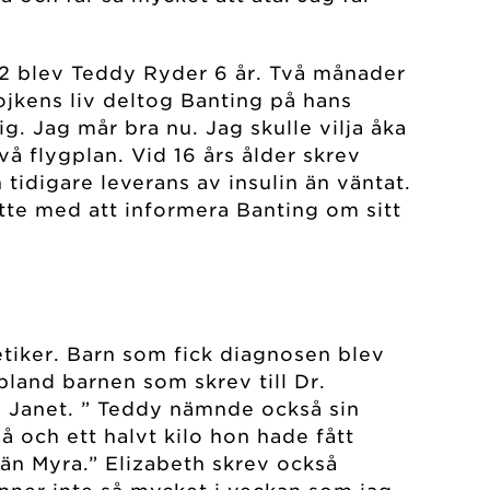
22 blev Teddy Ryder 6 år. Två månader
pojkens liv deltog Banting på hans
g. Jag mår bra nu. Jag skulle vilja åka
två flygplan. Vid 16 års ålder skrev
idigare leverans av insulin än väntat.
satte med att informera Banting om sitt
etiker. Barn som fick diagnosen blev
bland barnen som skrev till Dr.
ek, Janet. ” Teddy nämnde också sin
å och ett halvt kilo hon hade fått
vän Myra.” Elizabeth skrev också