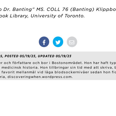
to Dr. Banting” MS. COLL 76 (Banting) Klippbok 
ok Library, University of Toronto.
, POSTED 05/19/23, UPDATED 05/19/23
ker och författare och bor i Bostonområdet. Hon har haft t
v medicinsk historia. Hon tillbringar sin tid med att skriv
 favorit mellanmål vid låga blodsockernivåer sedan hon fic
ria, discoveringwhen.wordpress.com.