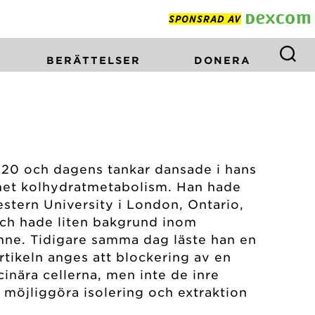
SPONSRAD AV
BERÄTTELSER
DONERA
920 och dagens tankar dansade i hans
net kolhydratmetabolism. Han hade
stern University i London, Ontario,
och hade liten bakgrund inom
inne. Tidigare samma dag läste han en
rtikeln anges att blockering av en
cinära cellerna, men inte de inre
 möjliggöra isolering och extraktion