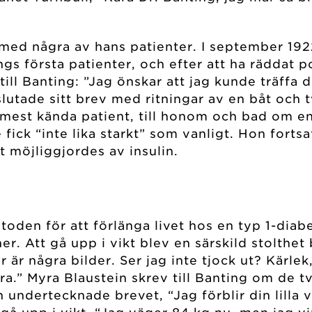
 med några av hans patienter. I september 19
ngs första patienter, och efter att ha räddat 
ll Banting: ”Jag önskar att jag kunde träffa di
vslutade sitt brev med ritningar av en båt och 
mest kända patient, till honom och bad om en t
e fick “inte lika starkt” som vanligt. Hon fort
t möjliggjordes av insulin.
toden för att förlänga livet hos en typ 1-diab
r. Att gå upp i vikt blev en särskild stolthet 
r är några bilder. Ser jag inte tjock ut? Kärl
ra.” Myra Blaustein skrev till Banting om de tv
 undertecknade brevet, “Jag förblir din lilla 