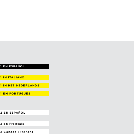
1 EN ESPAÑOL
 1
IN ITALIANO
 1
IN HET NEDERLANDS
 1
EM PORTUGUÊS
2 EN ESPAÑOL
 2
en Français
 2
Canada (French)