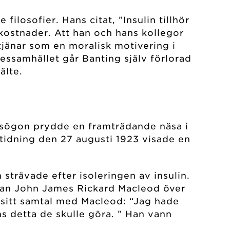
ilosofier. Hans citat, ”Insulin tillhör
nkostnader. Att han och hans kollegor
a tjänar som en moralisk motivering i
tessamhället går Banting själv förlorad
älte.
lasögon prydde en framträdande näsa i
 tidning den 27 augusti 1923 visade en
strävade efter isoleringen av insulin.
 han John James Rickard Macleod över
 sitt samtal med Macleod: “Jag hade
ns detta de skulle göra. ” Han vann