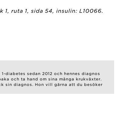
1, ruta 1, sida 54, insulin: L10066.
yp 1-diabetes sedan 2012 och hennes diagnos
a, baka och ta hand om sina många krukväxter.
k sin diagnos. Hon vill gärna att du besöker