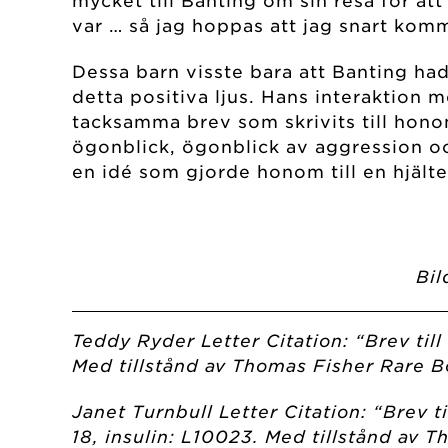
mycket till Banting om sin resa för at
var … så jag hoppas att jag snart komm
Dessa barn visste bara att Banting had
detta positiva ljus. Hans interaktion 
tacksamma brev som skrivits till hono
ögonblick, ögonblick av aggression o
en idé som gjorde honom till en hjälte
Bil
Teddy Ryder Letter Citation: “Brev till
Med tillstånd av Thomas Fisher Rare Bo
Janet Turnbull Letter Citation: “Brev 
18, insulin: L10023. Med tillstånd av 