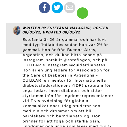
WRITTEN BY ESTEFANIA MALASSISI, POSTED
08/01/22, UPDATED 08/01/22
Estefania är 26 år gammal och har levt
med typ 1-diabetes sedan hon var 2½ år
gammal. Hon är från Buenos Aires,
Argentina, och du kan hitta henne på
Instagram, särskilt @estefiagos, och på
CUI.D.AR:s Instagram @cuidardiabetes.
Hon är en ung ledare för Association for
the Care of Diabetes in Argentina -
CUI.D.AR, en mentor för Internationella
diabetesfederationens (IDF) program för
unga ledare inom diabetes och sitter i
styrkommittén för ungdomsrepresentanter
vid FN:s avdelning för globala
kommunikationer. Idag studerar hon
medicin och drömmer om att bli
barnläkare och barndiabetolog. Hon
brinner för att följa och stärka barn,
ungdomar och unga som lever med typ 1-