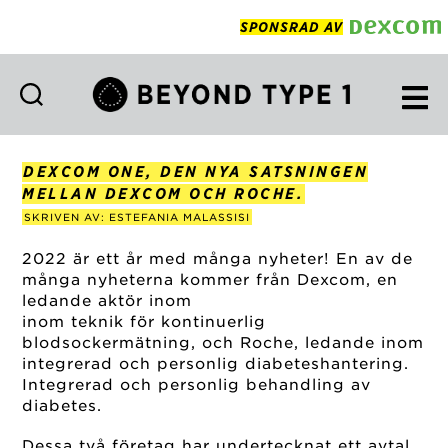
SPONSRAD AV
Beyond
Type
1
DEXCOM ONE, DEN NYA SATSNINGEN
Swedish
MELLAN DEXCOM OCH ROCHE.
SKRIVEN AV: ESTEFANIA MALASSISI
2022 är ett år med många nyheter! En av de
många nyheterna kommer från Dexcom, en
ledande aktör inom
inom teknik för kontinuerlig
blodsockermätning, och Roche, ledande inom
integrerad och personlig diabeteshantering.
Integrerad och personlig behandling av
diabetes.
Dessa två företag har undertecknat ett avtal