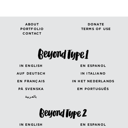
ABOUT
DONATE
PORTFOLIO
TERMS OF USE
CONTACT
IN ENGLISH
EN ESPANOL
AUF DEUTSCH
IN ITALIANO
EN FRANÇAIS
IN HET NEDERLANDS
PÅ SVENSKA
EM PORTUGUÊS
بالعربية
IN ENGLISH
EN ESPANOL