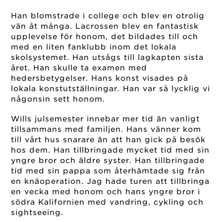
Han blomstrade i college och blev en otrolig
vän åt många. Lacrossen blev en fantastisk
upplevelse för honom, det bildades till och
med en liten fanklubb inom det lokala
skolsystemet. Han utsågs till lagkapten sista
året. Han skulle ta examen med
hedersbetygelser. Hans konst visades på
lokala konstutställningar. Han var så lycklig vi
någonsin sett honom.
Wills julsemester innebar mer tid än vanligt
tillsammans med familjen. Hans vänner kom
till vårt hus snarare än att han gick på besök
hos dem. Han tillbringade mycket tid med sin
yngre bror och äldre syster. Han tillbringade
tid med sin pappa som återhämtade sig från
en knäoperation. Jag hade turen att tillbringa
en vecka med honom och hans yngre bror i
södra Kalifornien med vandring, cykling och
sightseeing.