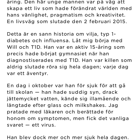
åring. Den här unge mannen var på väg att
skapa ett liv som hade förändrat världen med
hans vänlighet, pragmatism och kreativitet.
En livsväg som slutade den 2 februari 2015.
Detta är en sann historia om vilja, typ 1-
diabetes och influensa. Låt mig börja med
Will och T1D. Han var en aktiv 15-åring som
precis hade börjat gymnasiet när han
diagnostiserades med T1D. Han var killen som
aldrig slutade röra sig hela dagen; varje dag
var ett äventyr.
En dag i oktober var han för sjuk för att gå
till skolan — han hade suddig syn, drack
jättemycket vatten, kände sig illamående och
längtade efter glass och milkshakes. Jag
pratade med läkaren och berättade för
honom om symptomen, men fick det vanliga
svaret — ett virus.
Han blev dock mer och mer sjuk hela dagen.