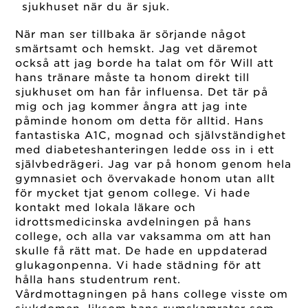
sjukhuset när du är sjuk.
När man ser tillbaka är sörjande något
smärtsamt och hemskt. Jag vet däremot
också att jag borde ha talat om för Will att
hans tränare måste ta honom direkt till
sjukhuset om han får influensa. Det tär på
mig och jag kommer ångra att jag inte
påminde honom om detta för alltid. Hans
fantastiska A1C, mognad och självständighet
med diabeteshanteringen ledde oss in i ett
självbedrägeri. Jag var på honom genom hela
gymnasiet och övervakade honom utan allt
för mycket tjat genom college. Vi hade
kontakt med lokala läkare och
idrottsmedicinska avdelningen på hans
college, och alla var vaksamma om att han
skulle få rätt mat. De hade en uppdaterad
glukagonpenna. Vi hade städning för att
hålla hans studentrum rent.
Vårdmottagningen på hans college visste om