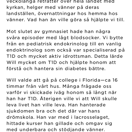
veckolånga reträtter över hela landet med
kyrkan, helger med vänner på deras
landställen, övernattningar hos hemma hos
vänner. Vad han än ville göra så hjälpte vi till.
Mot slutet av gymnasiet hade han några
svåra episoder med lågt blodsocker. Vi bytte
från en pediatrisk endokrinolog till en vanlig
endoktrinolog som också var specialiserad på
T1D och mycket aktiv idrottsman. Detta lärde
Will mycket om T1D och hjälpte honom att
förstå och hantera sin diabetes bättre.
Will valde att gå på college i Florida—ca 16
timmar från vårt hus. Många frågade oss
varför vi skickade iväg honom så långt när
han har T1D. Återigen ville vi att Will skulle
leva livet han ville leva. Han hanterade
sjukdomen bra och det där var hans
drömskola. Han var med i lacrosselaget,
hittade kurser han gillade och omgav sig
med underbara och stödjande vänner.