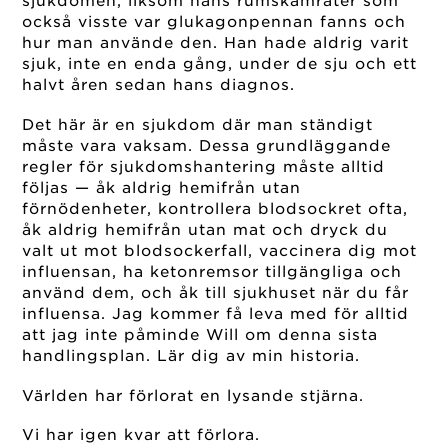
sjukdomen, liksom hans rumskamrater som
också visste var glukagonpennan fanns och
hur man använde den. Han hade aldrig varit
sjuk, inte en enda gång, under de sju och ett
halvt åren sedan hans diagnos.
Det här är en sjukdom där man ständigt
måste vara vaksam. Dessa grundläggande
regler för sjukdomshantering måste alltid
följas — åk aldrig hemifrån utan
förnödenheter, kontrollera blodsockret ofta,
åk aldrig hemifrån utan mat och dryck du
valt ut mot blodsockerfall, vaccinera dig mot
influensan, ha ketonremsor tillgängliga och
använd dem, och åk till sjukhuset när du får
influensa. Jag kommer få leva med för alltid
att jag inte påminde Will om denna sista
handlingsplan. Lär dig av min historia.
Världen har förlorat en lysande stjärna.
Vi har igen kvar att förlora.