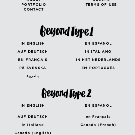
PORTFOLIO
TERMS OF USE
CONTACT
IN ENGLISH
EN ESPANOL
AUF DEUTSCH
IN ITALIANO
EN FRANÇAIS
IN HET NEDERLANDS
PÅ SVENSKA
EM PORTUGUÊS
بالعربية
IN ENGLISH
EN ESPANOL
AUF DEUTSCH
en Français
in Italiano
Canada (French)
Canada (English)