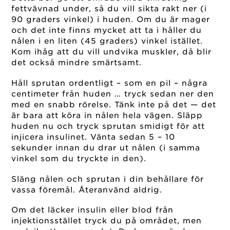
fettvävnad under, så du vill sikta rakt ner (i
90 graders vinkel) i huden. Om du är mager
och det inte finns mycket att ta i håller du
nålen i en liten (45 graders) vinkel istället.
Kom ihåg att du vill undvika muskler, då blir
det också mindre smärtsamt.
Håll sprutan ordentligt – som en pil – några
centimeter från huden … tryck sedan ner den
med en snabb rörelse. Tänk inte på det — det
är bara att köra in nålen hela vägen. Släpp
huden nu och tryck sprutan smidigt för att
injicera insulinet. Vänta sedan 5 – 10
sekunder innan du drar ut nålen (i samma
vinkel som du tryckte in den).
Släng nålen och sprutan i din behållare för
vassa föremål. Återanvänd aldrig.
Om det läcker insulin eller blod från
injektionsstället tryck du på området, men