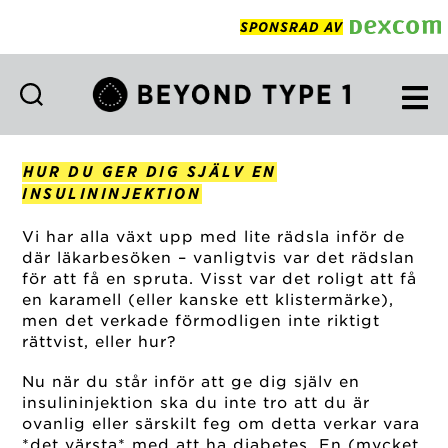
SPONSRAD AV
Beyond
Type
1
HUR DU GER DIG SJÄLV EN
Swedish
INSULININJEKTION
Vi har alla växt upp med lite rädsla inför de
där läkarbesöken – vanligtvis var det rädslan
för att få en spruta. Visst var det roligt att få
en karamell (eller kanske ett klistermärke),
men det verkade förmodligen inte riktigt
rättvist, eller hur?
Nu när du står inför att ge dig själv en
insulininjektion ska du inte tro att du är
ovanlig eller särskilt feg om detta verkar vara
*det värsta* med att ha diabetes. En (mycket