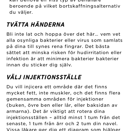
kan behöva en viss typ av behållare
beroende på vilket bortskaffningsalternativ
du väljer.
TVÄTTA HÄNDERNA
Bli inte lat och hoppa över det här… vem vet
alla osynliga bakterier eller virus som samlats
på dina till synes rena fingrar. Det bästa
sättet att minska risken för hudirritation eller
infektion är att minimera bakterier bakterier
innan du sticker dig själv.
VÄLJ INJEKTIONSSTÄLLE
Du vill injicera ett område där det finns
mycket fett, inte muskler, och det finns flera
gemensamma områden för injektioner
(buken, övre ben eller lår, eller baksidan av
armarna). Det är viktigt att rotera dina
injektionsställen – alltid minst 1 tum från det
senaste, 1 tum från ärr och 2 tum din navel.
Vissa läkare ger dig ett diagram som hjälper