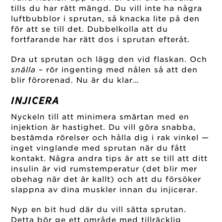
tills du har rätt mängd. Du vill inte ha några
luftbubblor i sprutan, så knacka lite på den
för att se till det. Dubbelkolla att du
fortfarande har rätt dos i sprutan efteråt.
Dra ut sprutan och lägg den vid flaskan. Och
snälla
– rör ingenting med nålen så att den
blir förorenad. Nu är du klar…
INJICERA
Nyckeln till att minimera smärtan med en
injektion är hastighet. Du vill göra snabba,
bestämda rörelser och hålla dig i rak vinkel —
inget vinglande med sprutan när du fått
kontakt. Några andra tips är att se till att ditt
insulin är vid rumstemperatur (det blir mer
obehag när det är kallt) och att du försöker
slappna av dina muskler innan du injicerar.
Nyp en bit hud där du vill sätta sprutan.
Detta bör ge ett område med tillräcklig