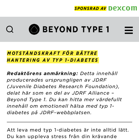
SPONSRAD AV
Beyond
Type
1
MOTSTÅNDSKRAFT FÖR BÄTTRE
Swedish
HANTERING AV TYP 1-DIABETES
Redaktörens anmärkning:
Detta innehåll
producerades ursprungligen av JDRF
(Juvenile Diabetes Research Foundation),
delat här som en del av JDRF Alliance –
Beyond Type 1. Du kan hitta mer värdefullt
innehåll om emotionell hälsa med typ 1-
diabetes på JDRF-webbplatsen.
Att leva med typ 1-diabetes är inte alltid lätt.
Du kan uppleva stress från din krävande