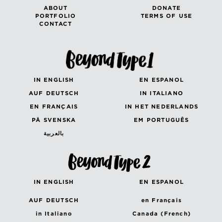
ABOUT
DONATE
PORTFOLIO
TERMS OF USE
CONTACT
IN ENGLISH
EN ESPANOL
AUF DEUTSCH
IN ITALIANO
EN FRANÇAIS
IN HET NEDERLANDS
PÅ SVENSKA
EM PORTUGUÊS
بالعربية
IN ENGLISH
EN ESPANOL
AUF DEUTSCH
en Français
in Italiano
Canada (French)