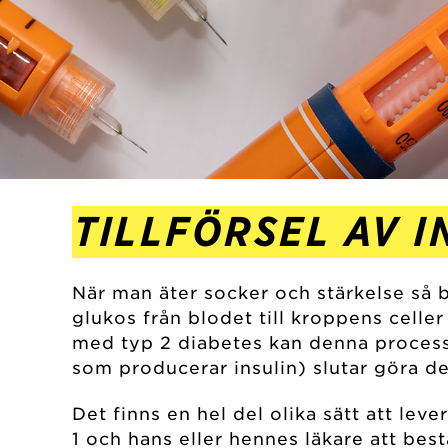
TILLFÖRSEL AV I
När man äter socker och stärkelse så 
glukos från blodet till kroppens celle
med typ 2 diabetes kan denna process i
som producerar insulin) slutar göra det
Det finns en hel del olika sätt att lev
1 och hans eller hennes läkare att be