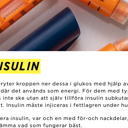
NSULIN
bryter kroppen ner dessa i glukos med hjälp a
r där det används som energi. För dem med typ
nte ske utan att själv tillföra insulin subku
. Insulin måste injiceras i fettlagren under h
erera insulin, var och en med för-och nackdela
stämma vad som fungerar bäst.