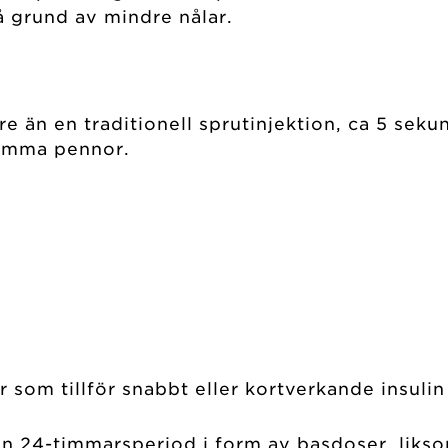
 grund av mindre nålar.
 än en traditionell sprutinjektion, ca 5 sekun
glömma pennor.
r som tillför snabbt eller kortverkande insu
 en 24-timmarsperiod i form av basdoser, liksom 