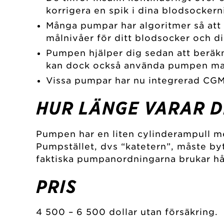
korrigera en spik i dina blodsockern
Många pumpar har algoritmer så att d
målnivåer för ditt blodsocker och di
Pumpen hjälper dig sedan att beräkna
kan dock också använda pumpen manu
Vissa pumpar har nu integrerad CGM-
HUR LÄNGE VARAR D
Pumpen har en liten cylinderampull me
Pumpstället, dvs “katetern”, måste by
faktiska pumpanordningarna brukar håll
PRIS
4 500 – 6 500 dollar utan försäkring.