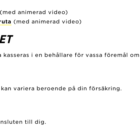
(med animerad video)
ruta
(med animerad video)
ET
ka kasseras i en behållare för vassa föremål o
t kan variera beroende på din försäkring.
sluten till dig.