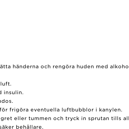
 tvätta händerna och rengöra huden med alkoho
luft.
 insulin.
indos.
ör frigöra eventuella luftbubblor i kanylen.
et eller tummen och tryck in sprutan tills all
 säker behållare.