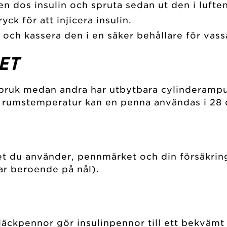
 dos insulin och spruta sedan ut den i luften
yck för att injicera insulin.
n och kassera den i en säker behållare för vass
ET
bruk medan andra har utbytbara cylinderampul
i rumstemperatur kan en penna användas i 28 
net du använder, pennmärket och din försäkrin
ar beroende på nål).
äckpennor gör insulinpennor till ett bekvämt o