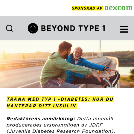
SPONSRAD AV
Beyond
Type
1
Swedish
TRÄNA MED TYP 1 -DIABETES: HUR DU
HANTERAR DITT INSULIN
Redaktörens anmärkning:
Detta innehåll
producerades ursprungligen av JDRF
(Juvenile Diabetes Research Foundation),