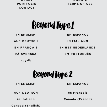
ABOUT
DONATE
PORTFOLIO
TERMS OF USE
CONTACT
IN ENGLISH
EN ESPANOL
AUF DEUTSCH
IN ITALIANO
EN FRANÇAIS
IN HET NEDERLANDS
PÅ SVENSKA
EM PORTUGUÊS
بالعربية
IN ENGLISH
EN ESPANOL
AUF DEUTSCH
en Français
in Italiano
Canada (French)
Canada (English)