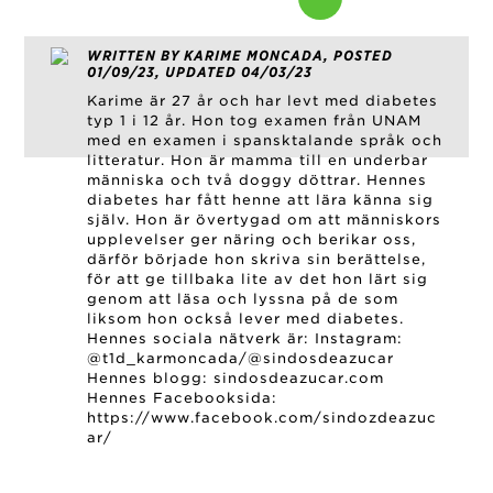
WRITTEN BY KARIME MONCADA, POSTED
01/09/23, UPDATED 04/03/23
Karime är 27 år och har levt med diabetes
typ 1 i 12 år. Hon tog examen från UNAM
med en examen i spansktalande språk och
litteratur. Hon är mamma till en underbar
människa och två doggy döttrar. Hennes
diabetes har fått henne att lära känna sig
själv. Hon är övertygad om att människors
upplevelser ger näring och berikar oss,
därför började hon skriva sin berättelse,
för att ge tillbaka lite av det hon lärt sig
genom att läsa och lyssna på de som
liksom hon också lever med diabetes.
Hennes sociala nätverk är: Instagram:
@t1d_karmoncada/@sindosdeazucar
Hennes blogg: sindosdeazucar.com
Hennes Facebooksida:
https://www.facebook.com/sindozdeazuc
ar/