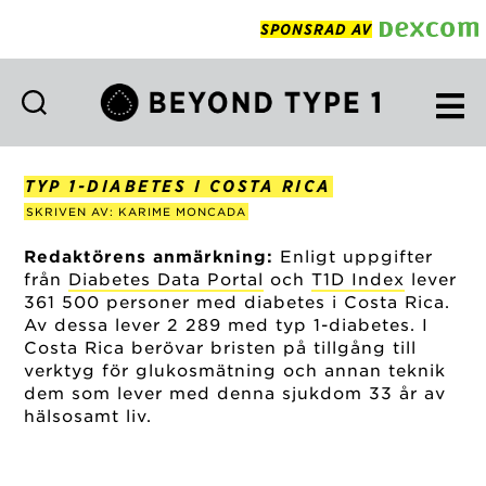
SPONSRAD AV
Beyond
Type
1
TYP 1-DIABETES I COSTA RICA
Swedish
SKRIVEN AV: KARIME MONCADA
Redaktörens anmärkning:
Enligt uppgifter
från
Diabetes Data Portal
och
T1D Index
lever
361 500 personer med diabetes i Costa Rica.
Av dessa lever 2 289 med typ 1-diabetes. I
Costa Rica berövar bristen på tillgång till
verktyg för glukosmätning och annan teknik
dem som lever med denna sjukdom 33 år av
hälsosamt liv.