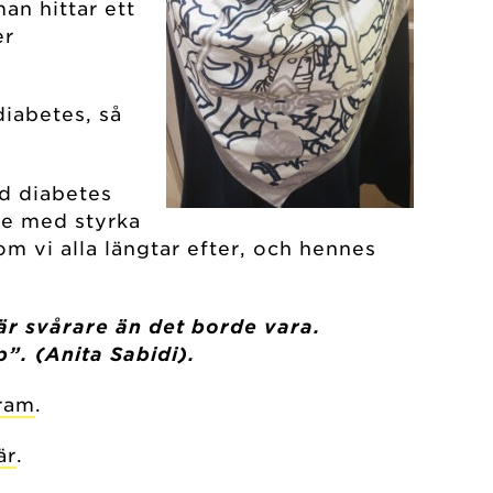
an hittar ett
er
diabetes, så
ed diabetes
ne med styrka
om vi alla längtar efter, och hennes
 är svårare än det borde vara.
p”. (Anita Sabidi).
ram
.
är
.