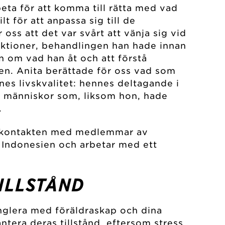
beta för att komma till rätta med vad
t för att anpassa sig till de
oss att det var svårt att vänja sig vid
jektioner, behandlingen han hade innan
 om vad han åt och att förstå
gen. Anita berättade för oss vad som
nes livskvalitet: hennes deltagande i
 människor som, liksom hon, hade
.
it kontakten med medlemmar av
 Indonesien och arbetar med ett
ILLSTÅND
nglera med föräldraskap och dina
antera deras tillstånd, eftersom
stress