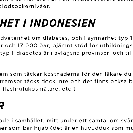
 blodsockernivåer.
HET I INDONESIEN
dvetenhet om diabetes, och i synnerhet typ 1
er och 17 000 öar, ojämnt stöd för utbildning
d typ 1-diabetes är i avlägsna provinser, och ti
tem
som täcker kostnaderna för den läkare du 
stremsor täcks dock inte och det finns också be
 flash-glukosmätare, etc.)
R
ade i samhället, mitt under ett samtal om svå
soner som bar hijab (det är en huvudduk som m