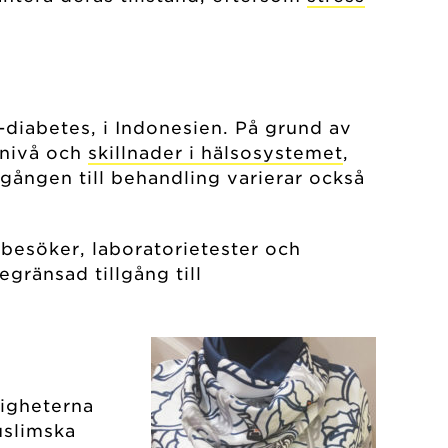
-diabetes, i Indonesien. På grund av
snivå och
skillnader i hälsosystemet
,
llgången till behandling varierar också
besöker, laboratorietester och
gränsad tillgång till
righeterna
uslimska