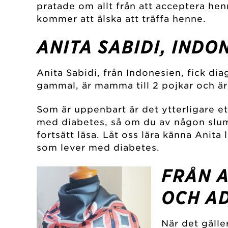
pratade om allt från att acceptera henn
kommer att älska att träffa henne.
ANITA SABIDI, INDO
Anita Sabidi, från Indonesien, fick di
gammal, är mamma till 2 pojkar och är 
Som är uppenbart är det ytterligare e
med diabetes, så om du av någon slump
fortsätt läsa. Låt oss lära känna Anit
som lever med diabetes.
FRÅN A
OCH A
När det gälle