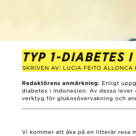
TYP 1-DIABETES 
SKRIVEN AV: LUCIA FEITO ALLONCA
Redaktörens anmärkning
: Enligt uppg
diabetes i Indonesien. Av dessa lever 
verktyg för glukosövervakning och an
Vi kommer att åka på en litterär resa 