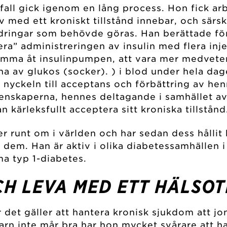
fall gick igenom en lång process. Hon fick ar
 med ett kroniskt tillstånd innebar, och särskil
ndringar som behövde göras. Han berättade för 
era” administreringen av insulin med flera in
mma åt insulinpumpen, att vara mer medveten
na av glukos (socker). ) i blod under hela da
 nyckeln till acceptans och förbättring av hen
nskaperna, hennes deltagande i samhället av
kärleksfullt acceptera sitt kroniska tillstånd
er runt om i världen och har sedan dess håll
em. Han är aktiv i olika diabetessamhällen i
a typ 1-diabetes.
H LEVA MED ETT HÄLSOT
et gäller att hantera kronisk sjukdom att jo
arn inte mår bra har hon mycket svårare att h