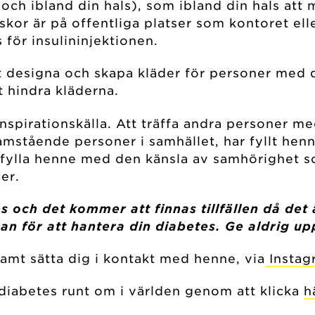
 och ibland din hals), som ibland din hals att m
skor är på offentliga platser som kontoret ell
 för insulininjektionen.
att designa och skapa kläder för personer med 
t hindra kläderna.
inspirationskälla. Att träffa andra personer m
ramstående personer i samhället, har fyllt hen
ch fylla henne med den känsla av samhörighet s
er.
es och det kommer att finnas tillfällen då det
an för att hantera din diabetes. Ge aldrig up
samt sätta dig i kontakt med henne, via
Instag
 diabetes runt om i världen genom att klicka
h