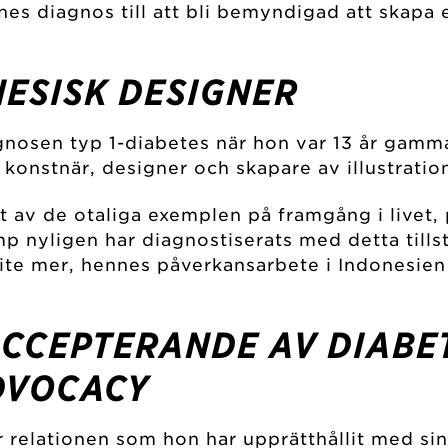
es diagnos till att bli bemyndigad att skapa e
NESISK DESIGNER
agnosen typ 1-diabetes när hon var 13 år gamm
konstnär, designer och skapare av illustration
tt av de otaliga exemplen på framgång i livet
 nyligen har diagnostiserats med detta tillstå
a lite mer, hennes påverkansarbete i Indonesie
CCEPTERANDE AV DIABET
DVOCACY
r relationen som hon har upprätthållit med sin