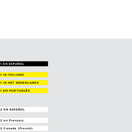
1 EN ESPAÑOL
 1
IN ITALIANO
 1
IN HET NEDERLANDS
 1
EM PORTUGUÊS
2 EN ESPAÑOL
 2
en Français
 2
Canada (French)