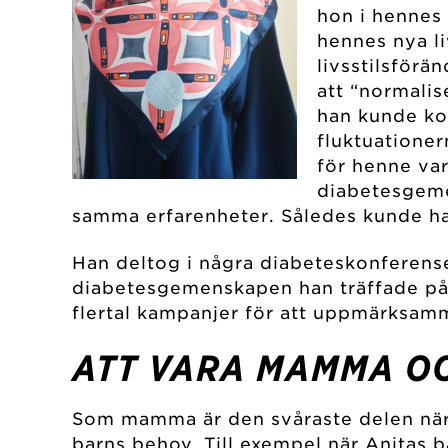
hon i hennes 
hennes nya liv
livsstilsförä
att “normalis
han kunde ko
fluktuationer
för henne var
diabetesgeme
samma erfarenheter. Således kunde han 
Han deltog i några diabeteskonferens
diabetesgemenskapen han träffade på d
flertal kampanjer för att uppmärksamm
ATT VARA MAMMA OC
Som mamma är den svåraste delen när d
barns behov. Till exempel när Anitas b