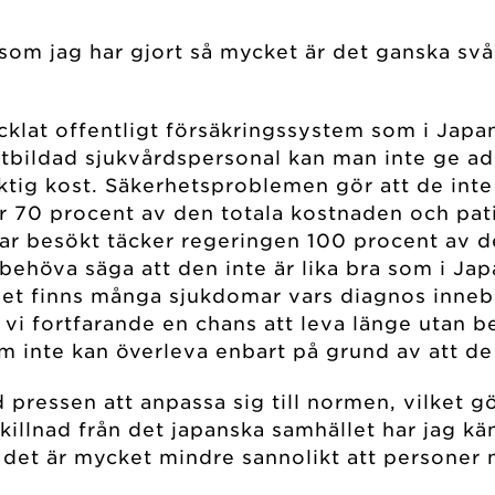
rsom jag har gjort så mycket är det ganska svå
cklat offentligt försäkringssystem som i Japa
älutbildad sjukvårdspersonal kan man inte ge a
iktig kost. Säkerhetsproblemen gör att de inte
er 70 procent av den totala kostnaden och pa
har besökt täcker regeringen 100 procent av 
 behöva säga att den inte är lika bra som i Jap
et finns många sjukdomar vars diagnos innebär
r vi fortfarande en chans att leva länge utan b
 inte kan överleva enbart på grund av att de
pressen att anpassa sig till normen, vilket 
skillnad från det japanska samhället har jag k
är det är mycket mindre sannolikt att persone