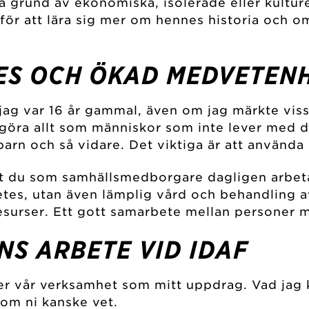
 grund av ekonomiska, isolerade eller kultur
 för att lära sig mer om hennes historia och o
ETES OCH ÖKAD MEDVETE
jag var 16 år gammal, även om jag märkte viss
öra allt som människor som inte lever med di
barn och så vidare. Det viktiga är att använda
 att du som samhällsmedborgare dagligen arbeta
etes, utan även lämplig vård och behandling 
resurser. Ett gott samarbete mellan personer 
NS ARBETE VID IDAF
er vår verksamhet som mitt uppdrag. Vad jag
 som ni kanske vet.