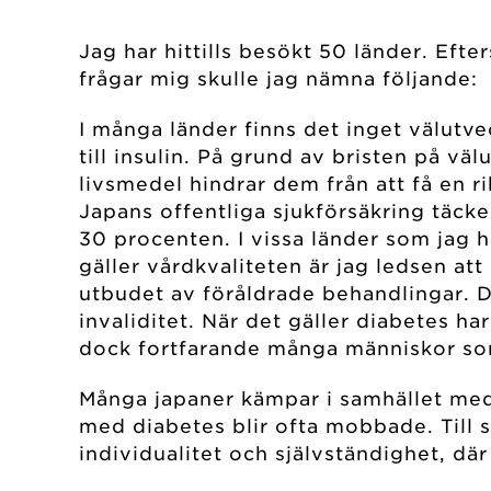
Jag har hittills besökt 50 länder. Efte
frågar mig skulle jag nämna följande:
I många länder finns det inget välutve
till insulin. På grund av bristen på v
livsmedel hindrar dem från att få en r
Japans offentliga sjukförsäkring täck
30 procenten. I vissa länder som jag 
gäller vårdkvaliteten är jag ledsen att
utbudet av föråldrade behandlingar. D
invaliditet. När det gäller diabetes ha
dock fortfarande många människor som
Många japaner kämpar i samhället med 
med diabetes blir ofta mobbade. Till 
individualitet och självständighet, d