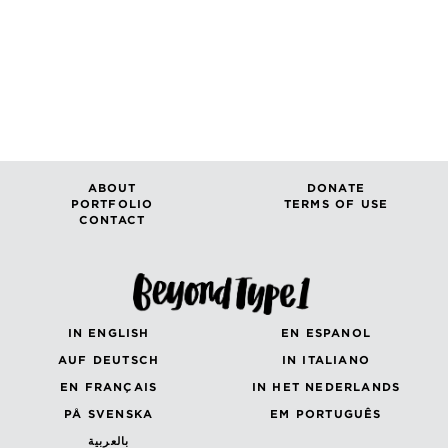
ABOUT
DONATE
PORTFOLIO
TERMS OF USE
CONTACT
IN ENGLISH
EN ESPANOL
AUF DEUTSCH
IN ITALIANO
EN FRANÇAIS
IN HET NEDERLANDS
PÅ SVENSKA
EM PORTUGUÊS
بالعربية