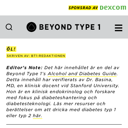
SPONSRAD AV
Beyond
Type
1
ÖL!
Swedish
SKRIVEN AV: BT1-REDAKTIONEN
Editor’s Note:
Det här innehållet är en del av
Beyond Type 1’s
Alcohol and Diabetes Guide
.
Detta innehåll har verifierats av Dr. Basina,
MD, en klinisk docent vid Stanford University.
Hon är en klinisk endokrinolog och forskare
med fokus på diabeteshantering och
diabetesteknologi. Läs mer resurser och
berättelser om att dricka med diabetes typ 1
eller typ
2
här.