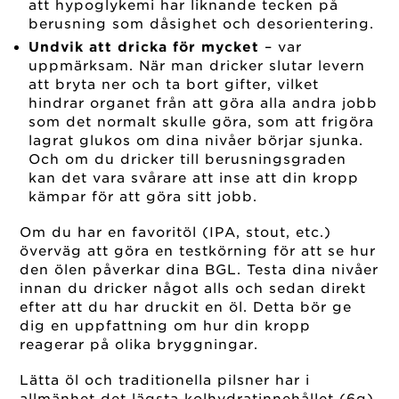
att hypoglykemi har liknande tecken på
berusning som dåsighet och desorientering.
Undvik att dricka för mycket
– var
uppmärksam. När man dricker slutar levern
att bryta ner och ta bort gifter, vilket
hindrar organet från att göra alla andra jobb
som det normalt skulle göra, som att frigöra
lagrat glukos om dina nivåer börjar sjunka.
Och om du dricker till berusningsgraden
kan det vara svårare att inse att din kropp
kämpar för att göra sitt jobb.
Om du har en favoritöl (IPA, stout, etc.)
överväg att göra en testkörning för att se hur
den ölen påverkar dina BGL. Testa dina nivåer
innan du dricker något alls och sedan direkt
efter att du har druckit en öl. Detta bör ge
dig en uppfattning om hur din kropp
reagerar på olika bryggningar.
Lätta öl och traditionella pilsner har i
allmänhet det lägsta kolhydratinnehållet (6g),