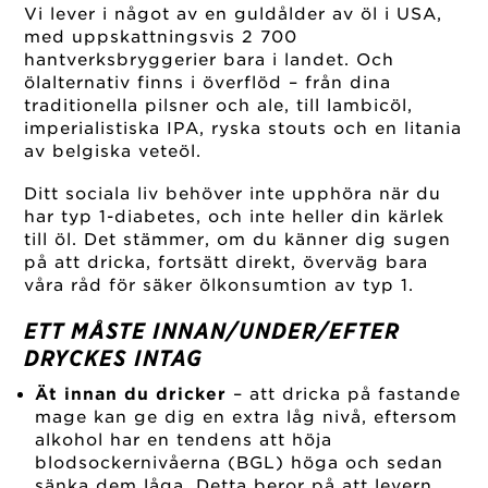
Vi lever i något av en guldålder av öl i USA,
med uppskattningsvis 2 700
hantverksbryggerier bara i landet. Och
ölalternativ finns i överflöd – från dina
traditionella pilsner och ale, till lambicöl,
imperialistiska IPA, ryska stouts och en litania
av belgiska veteöl.
Ditt sociala liv behöver inte upphöra när du
har typ 1-diabetes, och inte heller din kärlek
till öl. Det stämmer, om du känner dig sugen
på att dricka, fortsätt direkt, överväg bara
våra råd för säker ölkonsumtion av typ 1.
ETT MÅSTE INNAN/UNDER/EFTER
DRYCKES INTAG
Ät innan du dricker
– att dricka på fastande
mage kan ge dig en extra låg nivå, eftersom
alkohol har en tendens att höja
blodsockernivåerna (BGL) höga och sedan
sänka dem låga. Detta beror på att levern