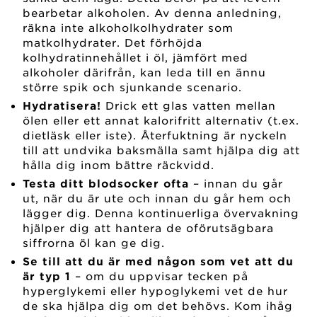
bearbetar alkoholen. Av denna anledning,
räkna inte alkoholkolhydrater som
matkolhydrater. Det förhöjda
kolhydratinnehållet i öl, jämfört med
alkoholer därifrån, kan leda till en ännu
större spik och sjunkande scenario.
Hydratisera!
Drick ett glas vatten mellan
ölen eller ett annat kalorifritt alternativ (t.ex.
dietläsk eller iste). Återfuktning är nyckeln
till att undvika baksmälla samt hjälpa dig att
hålla dig inom bättre räckvidd.
Testa ditt blodsocker ofta
– innan du går
ut, när du är ute och innan du går hem och
lägger dig. Denna kontinuerliga övervakning
hjälper dig att hantera de oförutsägbara
siffrorna öl kan ge dig.
Se till att du är med någon som vet att du
är typ 1
– om du uppvisar tecken på
hyperglykemi eller hypoglykemi vet de hur
de ska hjälpa dig om det behövs. Kom ihåg