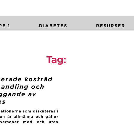
E 1
DIABETES
RESURSER
Tag:
mat
erade kosträd
handling och
ggande av
es
tionerna som diskuteras i
on är allmänna och gäller
personer med och utan