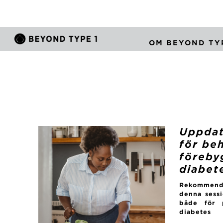
OM BEYOND TYP
Uppdat
för be
föreby
diabet
Rekommenda
denna sessi
både för 
diabetes