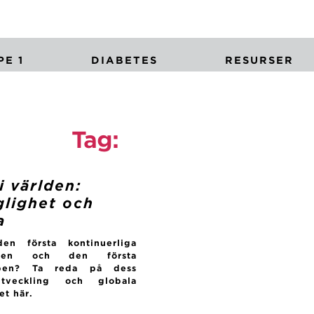
E 1
DIABETES
RESURSER
Tag:
vardagsliv
i världen:
glighet och
a
en första kontinuerliga
taren och den första
mpen? Ta reda på dess
 utveckling och globala
et här.