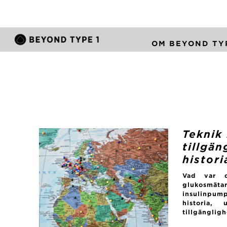
OM BEYOND TYP
Teknik 
tillgän
histori
Vad var d
glukosmä
insulinpu
historia,
tillgängligh