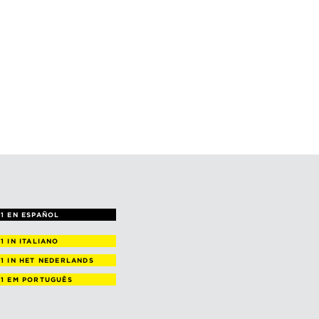
1 EN ESPAÑOL
 1
IN ITALIANO
 1
IN HET NEDERLANDS
 1
EM PORTUGUÊS