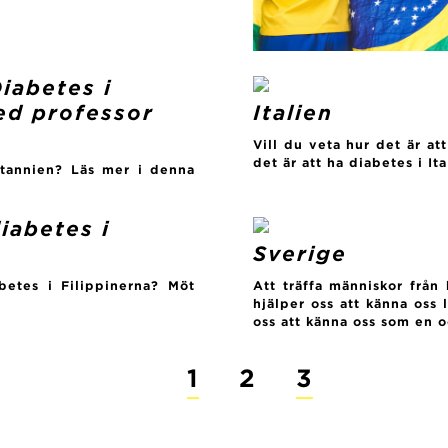
iabetes i
med professor
Italien
Vill du veta hur det är at
det är att ha diabetes i It
itannien? Läs mer i denna
iabetes i
Sverige
betes i Filippinerna? Möt
Att träffa människor från
hjälper oss att känna oss 
oss att känna oss som en oc
1
2
3