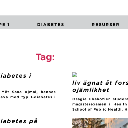
E 1
DIABETES
RESURSER
Tag:
intervju
iabetes i
liv ägnat åt fo
ojämlikhet
? Möt Sana Ajmal, hennes
 leva med typ 1-diabetes i
Osagie Ebekozien studera
magisterexamen i Healt
School of Public Health. H
diabetes på