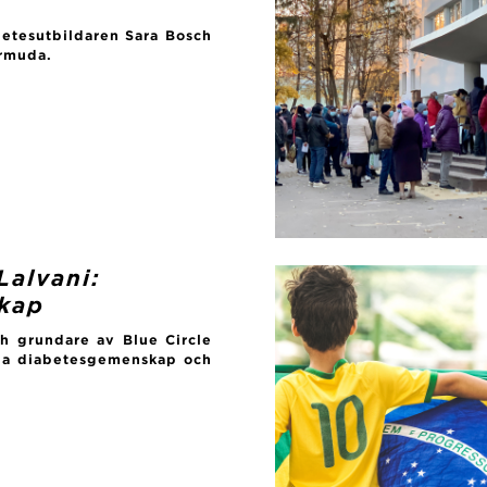
betesutbildaren Sara Bosch
ermuda.
Lalvani:
kap
ch grundare av Blue Circle
dda diabetesgemenskap och