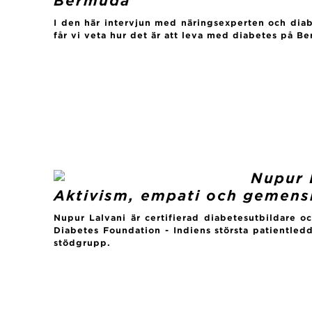
Bermuda
I den här intervjun med näringsexperten och dia
får vi veta hur det är att leva med diabetes på B
Nupur 
Aktivism, empati och gemens
Nupur Lalvani är certifierad diabetesutbildare o
Diabetes Foundation - Indiens största patientle
stödgrupp.