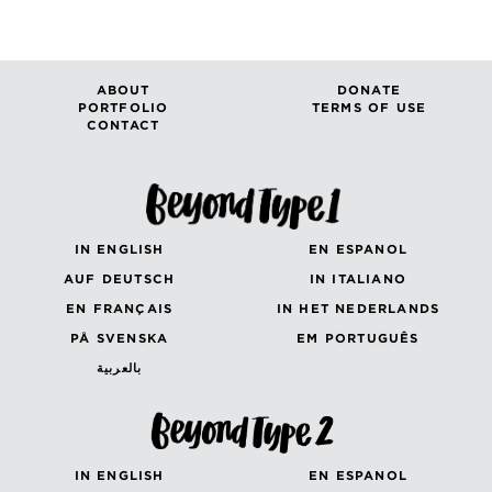
ABOUT
DONATE
PORTFOLIO
TERMS OF USE
CONTACT
IN ENGLISH
EN ESPANOL
AUF DEUTSCH
IN ITALIANO
EN FRANÇAIS
IN HET NEDERLANDS
PÅ SVENSKA
EM PORTUGUÊS
بالعربية
IN ENGLISH
EN ESPANOL