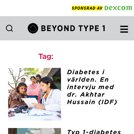
SPONSRAD AV
Beyond
Type
1
Tag:
tillgång till
Swedish
Diabetes i
världen. En
intervju med
dr. Akhtar
Hussain (IDF)
Typ 1-diabetes