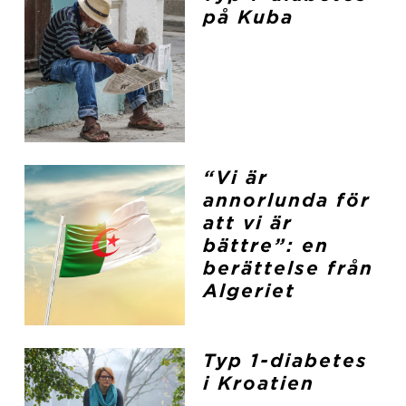
på Kuba
“Vi är
annorlunda för
att vi är
bättre”: en
berättelse från
Algeriet
Typ 1-diabetes
i Kroatien