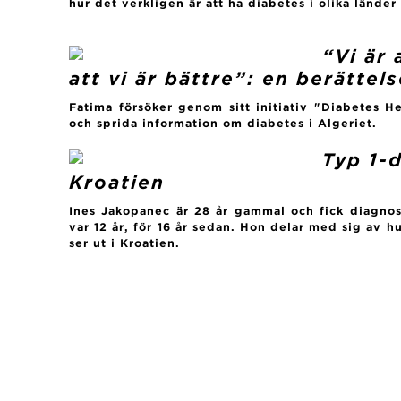
hur det verkligen är att ha diabetes i olika länder
“Vi är
att vi är bättre”: en berättel
Fatima försöker genom sitt initiativ "Diabetes 
och sprida information om diabetes i Algeriet.
Typ 1-d
Kroatien
Ines Jakopanec är 28 år gammal och fick diagnos
var 12 år, för 16 år sedan. Hon delar med sig av 
ser ut i Kroatien.