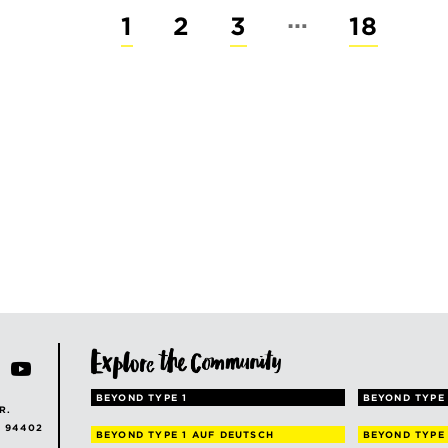
…
1
2
3
18
BEYOND TYPE 1
BEYOND TYPE 
R.
A 94402
BEYOND TYPE 1
AUF DEUTSCH
BEYOND TYPE