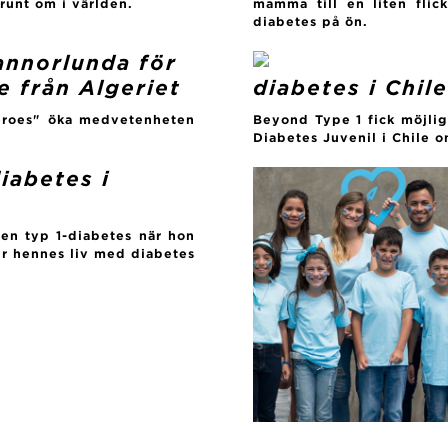
 runt om i världen.
mamma till en liten fli
diabetes på ön.
 annorlunda för
se från Algeriet
diabetes i Chile
Heroes" öka medvetenheten
Beyond Type 1 fick möjlig
Diabetes Juvenil i Chile o
iabetes i
en typ 1-diabetes när hon
hur hennes liv med diabetes