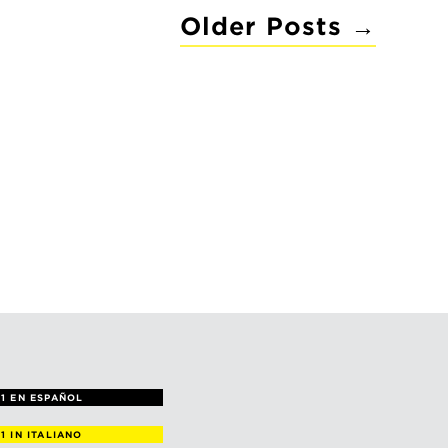
Older
Posts
→
1 EN ESPAÑOL
 1
IN ITALIANO