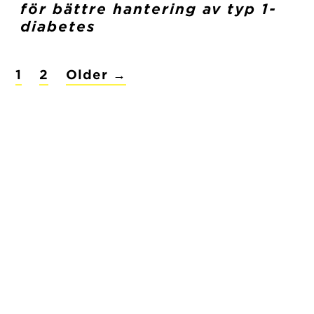
för bättre hantering av typ 1-
diabetes
POSTS
1
2
Older
→
PAGINATION