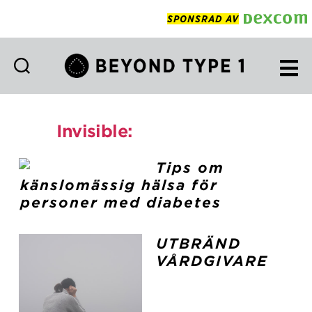
SPONSRAD AV
Beyond
Type
1
Invisible:
Mental Health
Swedish
Tips om
känslomässig hälsa för
personer med diabetes
UTBRÄND
VÅRDGIVARE