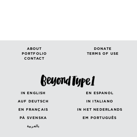
ABOUT
DONATE
PORTFOLIO
TERMS OF USE
CONTACT
IN ENGLISH
EN ESPANOL
AUF DEUTSCH
IN ITALIANO
EN FRANÇAIS
IN HET NEDERLANDS
PÅ SVENSKA
EM PORTUGUÊS
بالعربية